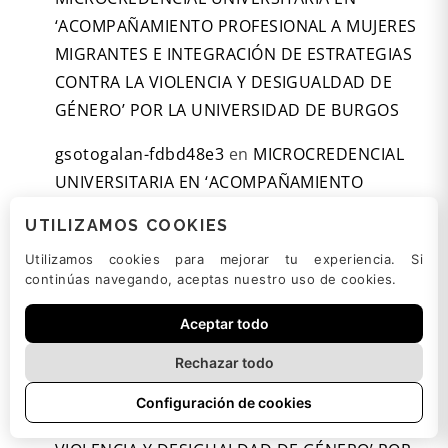
‘ACOMPAÑAMIENTO PROFESIONAL A MUJERES
MIGRANTES E INTEGRACIÓN DE ESTRATEGIAS
CONTRA LA VIOLENCIA Y DESIGUALDAD DE
GÉNERO’ POR LA UNIVERSIDAD DE BURGOS
gsotogalan-fdbd48e3
en
MICROCREDENCIAL
UNIVERSITARIA EN ‘ACOMPAÑAMIENTO
PROFESIONAL A MUJERES MIGRANTES E
UTILIZAMOS COOKIES
INTEGRACIÓN DE ESTRATEGIAS CONTRA LA
Utilizamos cookies para mejorar tu experiencia. Si
VIOLENCIA Y DESIGUALDAD DE GÉNERO’ POR
continúas navegando, aceptas nuestro uso de cookies.
LA UNIVERSIDAD DE BURGOS
Aceptar todo
acl1026-d10faa06
en
MICROCREDENCIAL
Rechazar todo
UNIVERSITARIA EN ‘ACOMPAÑAMIENTO
PROFESIONAL A MUJERES MIGRANTES E
Configuración de cookies
INTEGRACIÓN DE ESTRATEGIAS CONTRA LA