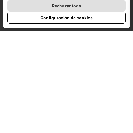
Rechazar todo
Configuración de cookies
EL PROYECTO
El proyecto emerge
desde las desigualdades de
género, que se maximizan en mujeres migrantes
.