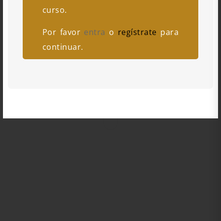
curso.
Por favor
entra
o
regístrate
para
continuar.