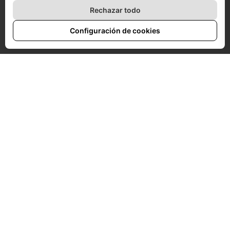
Rechazar todo
Configuración de cookies
EL PROYECTO
El proyecto emerge
desde las desigualdades de
género, que se maximizan en mujeres migrantes
.