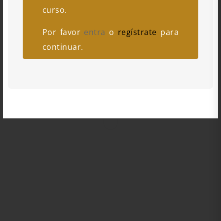
curso.
Por favor
entra
o
regístrate
para
continuar.