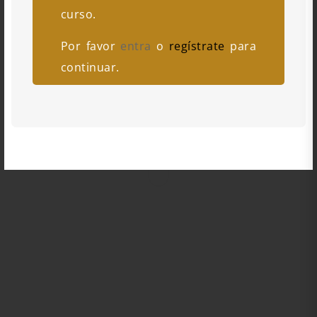
curso.
Por favor
entra
o
regístrate
para
continuar.