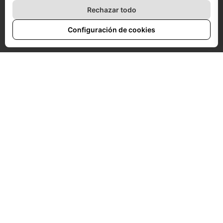
Rechazar todo
Configuración de cookies
EL PROYECTO
El proyecto emerge
desde las desigualdades de
género, que se maximizan en mujeres migrantes
.