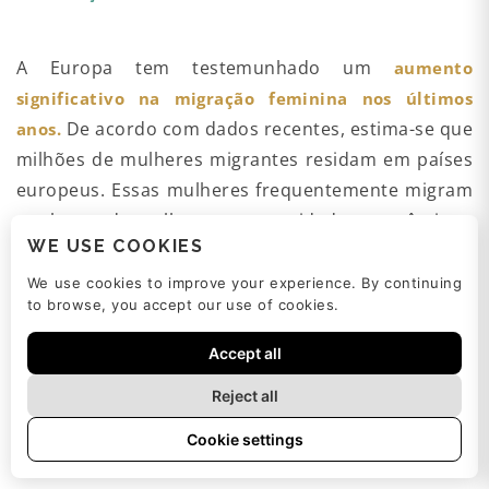
A Europa tem testemunhado um
aumento
significativo na migração feminina nos últimos
De acordo com dados recentes, estima-se que
anos.
milhões de mulheres migrantes residam em países
europeus. Essas mulheres frequentemente migram
em busca de melhores oportunidades econômicas,
WE USE COOKIES
reunificação familiar ou para escapar de conflitos e
perseguições em seus países de origem.
We use cookies to improve your experience. By continuing
to browse, you accept our use of cookies.
FATORES QUE CONTRIBUEM PARA A
Accept all
Reject all
VIOLÊNCIA E DISCRIMINAÇÃO CONTRA
Cookie settings
MULHERES MIGRANTES: