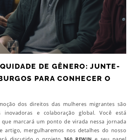
QUIDADE DE GÊNERO: JUNTE-
 BURGOS PARA CONHECER O
moção dos direitos das mulheres migrantes são
s inovadoras e colaboração global. Você está
o que marcará um ponto de virada nessa jornada
e artigo, mergulharemos nos detalhes do nosso
rá discutido o projeto
e seu papel
360 REWIN